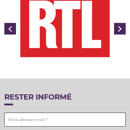
Précédent
Sui
RESTER INFORMÉ
Email