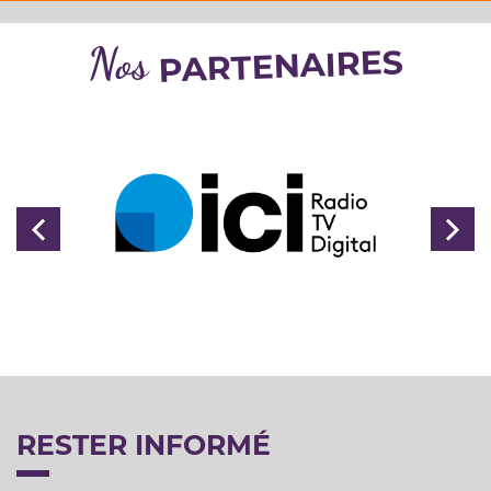
Nos
PARTENAIRES
Précédent
Sui
RESTER INFORMÉ